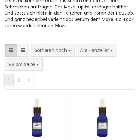
ersetzen können? Dafür das Serum einfach vor dem
Schminken auftragen. Das Make-up ist so länger haltbar
und setzt sich nicht in den Fältchen und Poren der Haut ab.
Und ganz nebenbei verleiht das Serum dem Make-up-Look
einen wunderschönen Glow!
Sortieren nach
Sortieren nach
Alle Hersteller
pro Seite
99 pro Seite
1
2
»