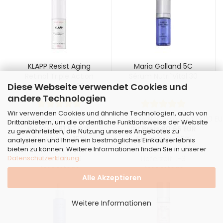
KLAPP Resist Aging
Maria Galland 5C
Retinol Triple Action
Sérum Nutri`Vital 30
Diese Webseite verwendet Cookies und
Pro Age Serum 30 ml
ml
andere Technologien
Wir verwenden Cookies und ähnliche Technologien, auch von
Unser Normalpreis 72,90 EUR
Unser Normalpreis 109,00 EU
Drittanbietern, um die ordentliche Funktionsweise der Website
Ihr Preis 61,97 EUR
Ihr Preis 80,66 EUR
zu gewährleisten, die Nutzung unseres Angebotes zu
Sie sparen 15%
Sie sparen 26%
analysieren und Ihnen ein bestmögliches Einkaufserlebnis
bieten zu können. Weitere Informationen finden Sie in unserer
2,07 EUR pro ml
2,69 EUR pro ml
Datenschutzerklärung
.
Lieferzeit:
1-3
Lieferzeit:
1-3
Arbeitstage
Arbeitstage
Alle Akzeptieren
Weitere Informationen