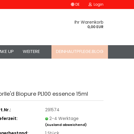
DE
Login
Ihr Warenkorb
0,00 EUR
AKE UP
WEITERE
DEINHAUTPFLEGE.BLOG
orlle'd Biopure PL100 essence 15ml
t.Nr.:
291574
eferzeit:
2-4 Werktage
(Ausland abweichend)
agerbestand:
1
Stück