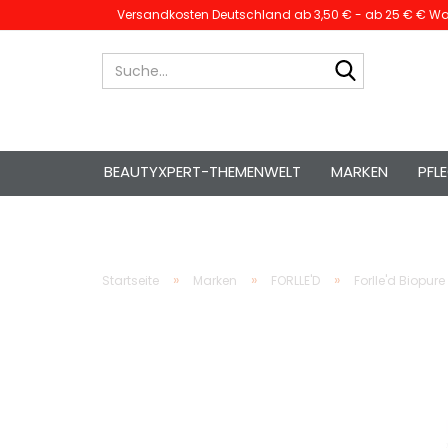
Versandkosten Deutschland ab 3,50 € - ab 25 € € War
Suche...
BEAUTYXPERT-THEMENWELT
MARKEN
PFL
»
»
»
Startseite
Marken
FORLLE'D
Forlle'd Biopur