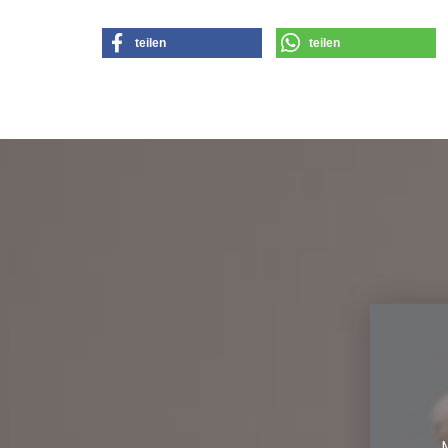
teilen
teilen