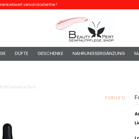
enkorbwert versandostenfrei !
EGE
DÜFTE
GESCHENKE
NAHRUNGSERGÄNZUNG
M
e PL100 essence 15ml
F
FORLLE`D
Ar
Li
L