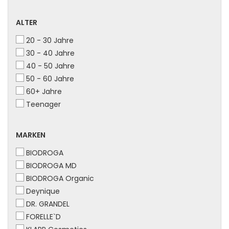
ALTER
ALTER
20 - 30 Jahre
30 - 40 Jahre
40 - 50 Jahre
50 - 60 Jahre
60+ Jahre
Teenager
MARKEN
MARKEN
BIODROGA
BIODROGA MD
BIODROGA Organic
Deynique
DR. GRANDEL
FORELLE`D