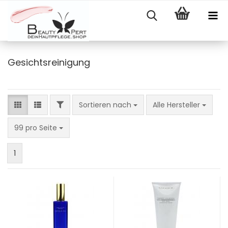
Gesichtsreinigung
FILTER
Sortieren nach
Sortieren nach
Alle Hersteller
pro Seite
99 pro Seite
1