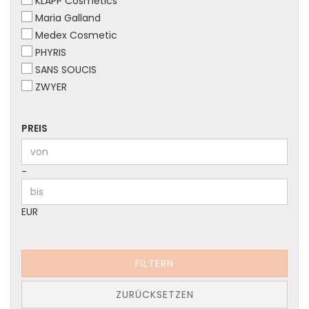
KLAPP Cosmetics
Maria Galland
Medex Cosmetic
PHYRIS
SANS SOUCIS
ZWYER
PREIS
PREIS
Preis bis
-
EUR
FILTERN
ZURÜCKSETZEN