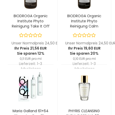
BIODROGA Organic
BIODROGA Organic
Institute Phyto
Institute Phyto
Reinigung Take It Off
Reinigung Calm
Phyto
Down Phyto Tonikum
Reinigungsmilch 200
200 ml
ml
Unser Normalpreis 24,50 EUR
Unser Normalpreis 24,50 EU
Ihr Preis 21,56 EUR
Ihr Preis 19,60 EUR
Sie sparen 12%
Sie sparen 20%
0,11 EUR pro ml
0,10 EUR pro ml
Lieferzeit:
1-3
Lieferzeit:
1-3
Arbeitstage
Arbeitstage
Maria Galland 61+64
PHYRIS CLEANSING