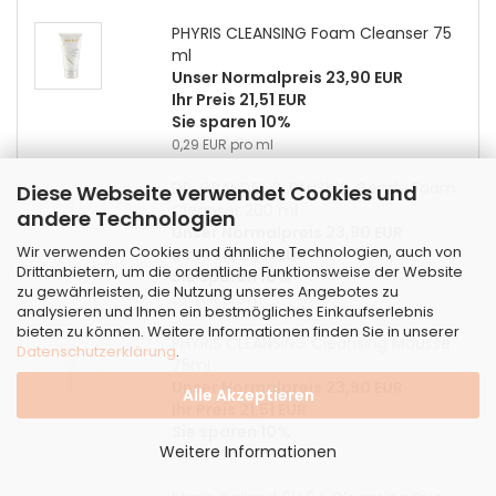
PHYRIS CLEANSING Foam Cleanser 75
ml
Unser Normalpreis 23,90 EUR
Ihr Preis 21,51 EUR
Sie sparen 10%
0,29 EUR pro ml
DR. GRANDEL CLEANSING Gentle Foam
Diese Webseite verwendet Cookies und
Cleanser 200 ml
andere Technologien
Unser Normalpreis 23,90 EUR
Wir verwenden Cookies und ähnliche Technologien, auch von
Ihr Preis 21,51 EUR
Drittanbietern, um die ordentliche Funktionsweise der Website
Sie sparen 10%
zu gewährleisten, die Nutzung unseres Angebotes zu
0,11 EUR pro ml
analysieren und Ihnen ein bestmögliches Einkaufserlebnis
bieten zu können. Weitere Informationen finden Sie in unserer
PHYRIS CLEANSING Cleansing Mousse
Datenschutzerklärung
.
75ml
Unser Normalpreis 23,90 EUR
Alle Akzeptieren
Ihr Preis 21,51 EUR
Sie sparen 10%
Weitere Informationen
0,29 EUR pro ml