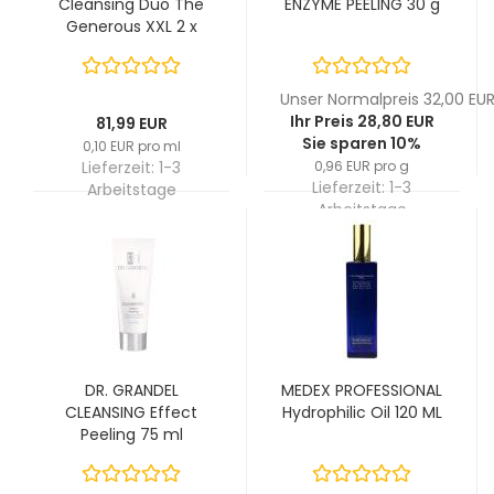
Cleansing Duo The
ENZYME PEELING 30 g
Generous XXL 2 x
400 ml
Unser Normalpreis 32,00 EU
Ihr Preis 28,80 EUR
81,99 EUR
Sie sparen 10%
0,10 EUR pro ml
Lieferzeit:
1-3
0,96 EUR pro g
Lieferzeit:
1-3
Arbeitstage
Arbeitstage
DR. GRANDEL
MEDEX PROFESSIONAL
CLEANSING Effect
Hydrophilic Oil 120 ML
Peeling 75 ml