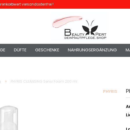
enkorbwert versandostenfrei !
EGE
DÜFTE
GESCHENKE
NAHRUNGSERGÄNZUNG
M
»
g
PHYRIS CLEANSING Sensi Foam 200 ml
P
PHYRIS
Ar
Li
L