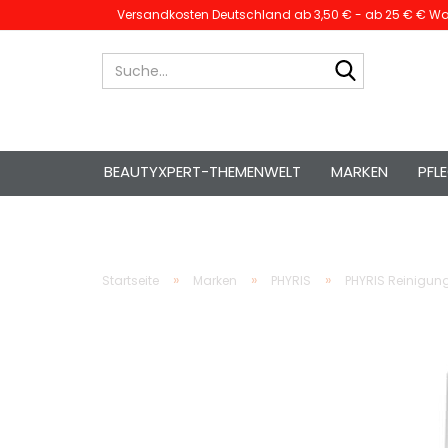
Versandkosten Deutschland ab 3,50 € - ab 25 € € War
Suche...
BEAUTYXPERT-THEMENWELT
MARKEN
PFL
»
»
»
Startseite
Marken
PHYRIS
PHYRIS Reinigun