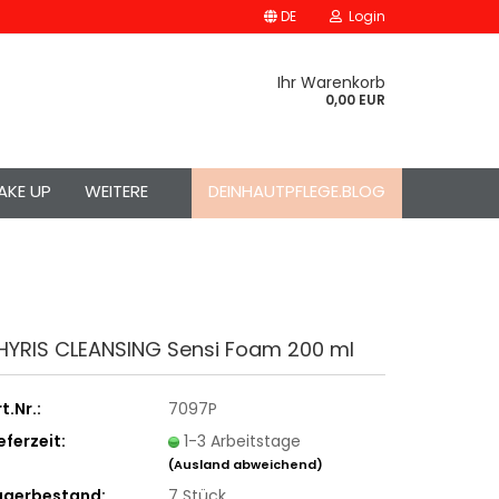
DE
Login
Ihr Warenkorb
0,00 EUR
AKE UP
WEITERE
DEINHAUTPFLEGE.BLOG
HYRIS CLEANSING Sensi Foam 200 ml
t.Nr.:
7097P
eferzeit:
1-3 Arbeitstage
(Ausland abweichend)
agerbestand:
7
Stück