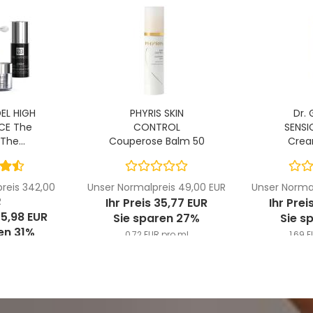
EL HIGH
PHYRIS SKIN
Dr. 
CE The
CONTROL
SENSI
The...
Couperose Balm 50
Crea
ml
reis 342,00
Unser Normalpreis 49,00 EUR
Unser Normal
R
Ihr Preis 35,77 EUR
Ihr Prei
35,98 EUR
Sie sparen 27%
Sie s
en 31%
0,72 EUR pro ml
1,69 
pro ml