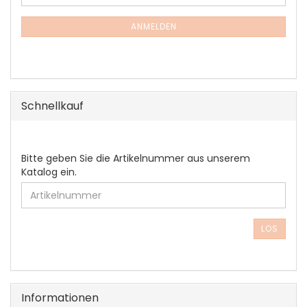
ZUR
Mail
NEWSLETTER-
ANMELDUNG
ANMELDEN
Schnellkauf
BITTE
Bitte geben Sie die Artikelnummer aus unserem
GEBEN
Katalog ein.
SIE
DIE
ARTIKELNUMMER
AUS
LOS
UNSEREM
KATALOG
EIN.
Informationen