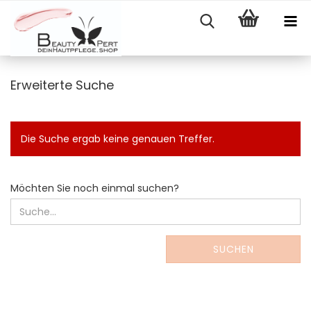
Erweiterte Suche
Die Suche ergab keine genauen Treffer.
MÖCHTEN
Möchten Sie noch einmal suchen?
SIE
NOCH
EINMAL
SUCHEN?
SUCHEN