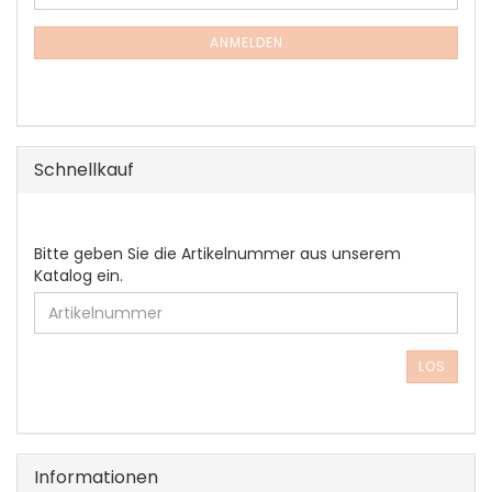
ZUR
Mail
NEWSLETTER-
ANMELDUNG
ANMELDEN
Schnellkauf
BITTE
Bitte geben Sie die Artikelnummer aus unserem
GEBEN
Katalog ein.
SIE
DIE
ARTIKELNUMMER
AUS
LOS
UNSEREM
KATALOG
EIN.
Informationen