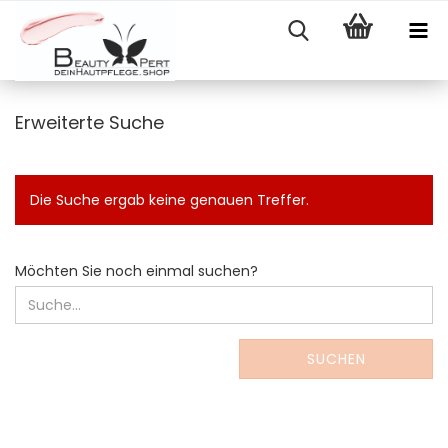
Erweiterte Suche
Die Suche ergab keine genauen Treffer.
MÖCHTEN
Möchten Sie noch einmal suchen?
SIE
NOCH
EINMAL
SUCHEN?
SUCHEN