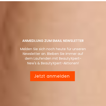
ANMEDLUNG ZUM EMAIL NEWSLETTER
Melden Sie sich noch heute für unseren
Newsletter an. Bleiben Sie immer auf
dem Laufenden mit BeautyXpert-
New's & BeautyXpert-Aktionen!
Jetzt anmelden