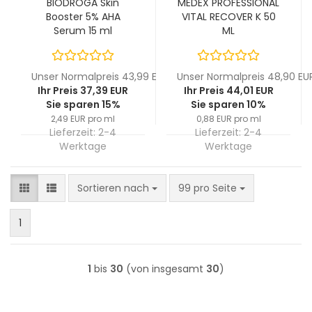
BIODROGA Skin
MEDEX PROFESSIONAL
Booster 5% AHA
VITAL RECOVER K 50
Serum 15 ml
ML
Unser Normalpreis 43,99 EUR
Unser Normalpreis 48,90 EU
Ihr Preis 37,39 EUR
Ihr Preis 44,01 EUR
Sie sparen 15%
Sie sparen 10%
2,49 EUR pro ml
0,88 EUR pro ml
Lieferzeit:
2-4
Lieferzeit:
2-4
Werktage
Werktage
Sortieren nach
pro Seite
Sortieren nach
99 pro Seite
1
1
bis
30
(von insgesamt
30
)