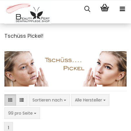
Tschüss Pickel!
Sortieren nach
Sortieren nach
Alle Hersteller
pro Seite
99 pro Seite
1