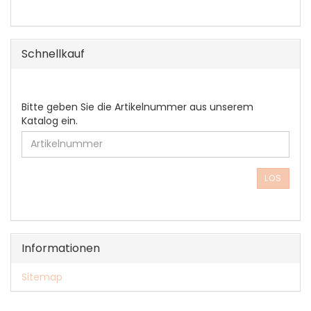
Schnellkauf
BITTE
Bitte geben Sie die Artikelnummer aus unserem
GEBEN
Katalog ein.
SIE
DIE
ARTIKELNUMMER
AUS
LOS
UNSEREM
KATALOG
EIN.
Informationen
Sitemap