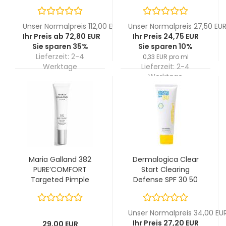
Hydratisierender
Gesichtsreiniger 150
ml
Unser Normalpreis 112,00 EUR
Unser Normalpreis 27,50 EU
Ihr Preis ab 72,80 EUR
Ihr Preis 24,75 EUR
Sie sparen 35%
Sie sparen 10%
Lieferzeit:
2-4
0,33 EUR pro ml
Werktage
Lieferzeit:
2-4
Werktage
Maria Galland 382
Dermalogica Clear
PURE’COMFORT
Start Clearing
Targeted Pimple
Defense SPF 30 50
Corrector
ml
Unser Normalpreis 34,00 EU
Ihr Preis 27,20 EUR
29,00 EUR