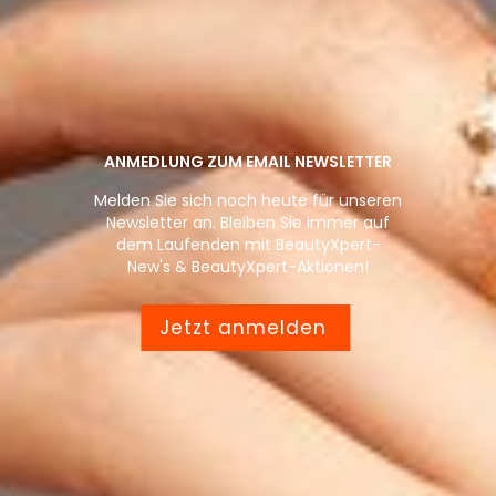
ANMEDLUNG ZUM EMAIL NEWSLETTER
Melden Sie sich noch heute für unseren
Newsletter an. Bleiben Sie immer auf
dem Laufenden mit BeautyXpert-
New's & BeautyXpert-Aktionen!
Jetzt anmelden