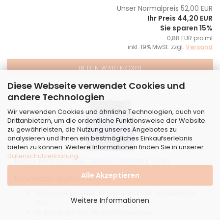
Unser Normalpreis 52,00 EUR
Ihr Preis 44,20 EUR
Sie sparen 15%
0,88 EUR pro ml
inkl. 19% MwSt. zzgl.
Versand
IN DEN WARENKORB
Diese Webseite verwendet Cookies und
andere Technologien
Wir verwenden Cookies und ähnliche Technologien, auch von
Drittanbietern, um die ordentliche Funktionsweise der Website
zu gewährleisten, die Nutzung unseres Angebotes zu
analysieren und Ihnen ein bestmögliches Einkaufserlebnis
bieten zu können. Weitere Informationen finden Sie in unserer
Datenschutzerklärung
.
MEDEX PROFESSIONAL CREAM DESENSIBLE 50 ML.
Alle Akzeptieren
Beruhigende Nachtcreme
Verbessert gereizte, überempfindliche und juckende
Weitere Informationen
Haut
Verblasst die rote Haut bei Couperose