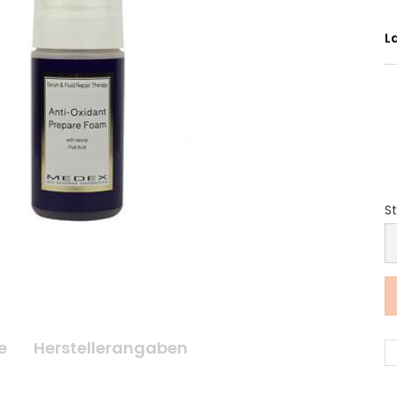
L
St
S
e
Herstellerangaben