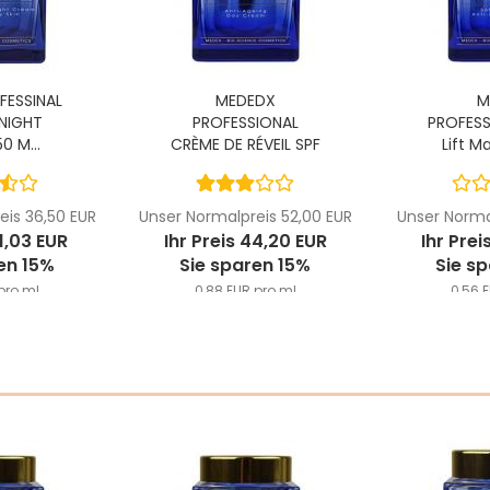
FESSINAL
MEDEDX
M
NIGHT
PROFESSIONAL
PROFESS
0 M...
CRÈME DE RÉVEIL SPF
Lift M
15,...
eis 36,50 EUR
Unser Normalpreis 52,00 EUR
Unser Normal
31,03 EUR
Ihr Preis 44,20 EUR
Ihr Prei
en 15%
Sie sparen 15%
Sie s
pro ml
0,88 EUR pro ml
0,56 