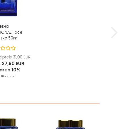
EDEX
IONAL Face
aske 50ml
preis 31,00 EUR
s 27,90 EUR
paren 10%
EUR pro ml