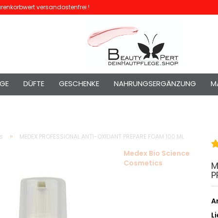
enkorbwert versandostenfrei !
EGE
DÜFTE
GESCHENKE
NAHRUNGSERGÄNZUNG
M
»
s
MEDEX PROFESSIONAL ANTI-OXIDANT PREPARE FOAM 100 ML
Medex Bio Science
Cosmetics
M
P
Ar
Li