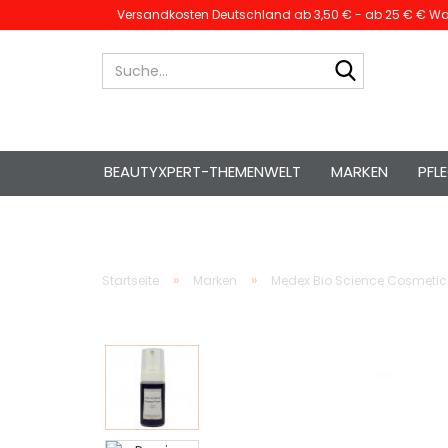
Versandkosten Deutschland ab 3,50 € - ab 25 € € War
Suche...
BEAUTYXPERT-THEMENWELT
MARKEN
PFL
»
»
Startseite
Marken
Medex Bio Science Cosmetic