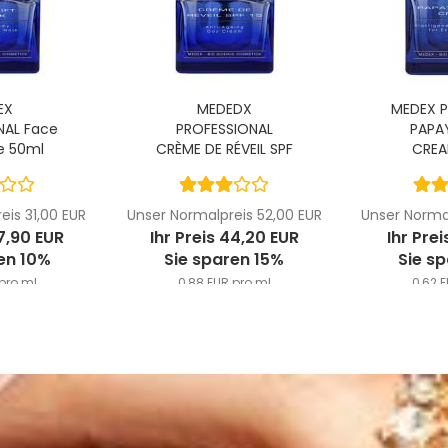
EX
MEDEDX
MEDEX P
NAL Face
PROFESSIONAL
PAPA
ke 50ml
CRÈME DE RÉVEIL SPF
CREAM
15,...
eis 31,00 EUR
Unser Normalpreis 52,00 EUR
Unser Normal
27,90 EUR
Ihr Preis 44,20 EUR
Ihr Prei
en 10%
Sie sparen 15%
Sie s
pro ml
0,88 EUR pro ml
0,62 