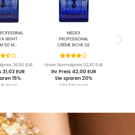
ROFESSINAL
MEDEX
YA NIGHT
PROFESSIONAL
 50 M...
CRÈME RICHE DE
L'OCÉAN...
preis 36,50 EUR
Unser Normalpreis 52,50 EUR
s 31,03 EUR
Ihr Preis 42,00 EUR
paren 15%
Sie sparen 20%
EUR pro ml
0,84 EUR pro ml