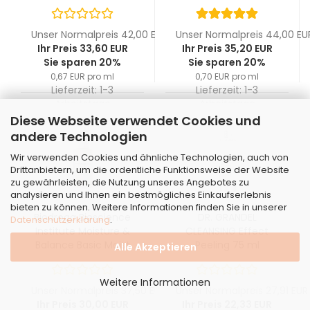
50 ml
reichhaltig 50 ml
Unser Normalpreis 42,00 EUR
Unser Normalpreis 44,00 EU
Ihr Preis 33,60 EUR
Ihr Preis 35,20 EUR
Sie sparen 20%
Sie sparen 20%
0,67 EUR pro ml
0,70 EUR pro ml
Lieferzeit:
1-3
Lieferzeit:
1-3
Arbeitstage
Arbeitstage
Diese Webseite verwendet Cookies und
andere Technologien
Wir verwenden Cookies und ähnliche Technologien, auch von
Drittanbietern, um die ordentliche Funktionsweise der Website
zu gewährleisten, die Nutzung unseres Angebotes zu
analysieren und Ihnen ein bestmögliches Einkaufserlebnis
bieten zu können. Weitere Informationen finden Sie in unserer
Biodroga Bioscience
DR. GRANDEL
Datenschutzerklärung
.
Institute Moisture &
CLEANSING Effect
Balance Basic Moist
Peeling 75 ml
Alle Akzeptieren
Fluid 30 ml
Weitere Informationen
Unser Normalpreis 37,50 EUR
Unser Normalpreis 27,91 EUR
Ihr Preis 30,00 EUR
Ihr Preis 22,33 EUR