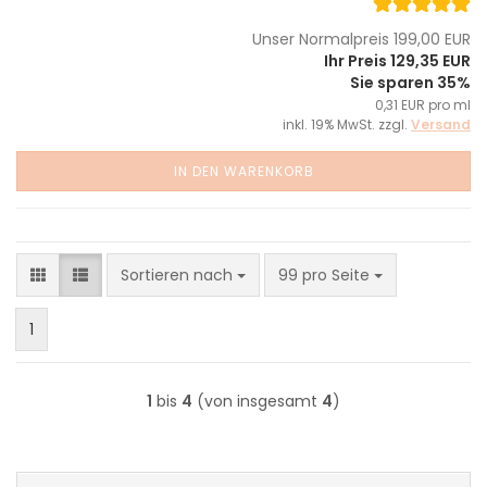
Unser Normalpreis 199,00 EUR
Ihr Preis 129,35 EUR
Sie sparen 35%
0,31 EUR pro ml
inkl. 19% MwSt. zzgl.
Versand
IN DEN WARENKORB
Sortieren nach
pro Seite
Sortieren nach
99 pro Seite
1
1
bis
4
(von insgesamt
4
)