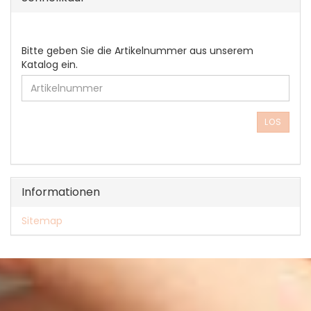
BITTE
Bitte geben Sie die Artikelnummer aus unserem
GEBEN
Katalog ein.
SIE
DIE
ARTIKELNUMMER
AUS
LOS
UNSEREM
KATALOG
EIN.
Informationen
Sitemap