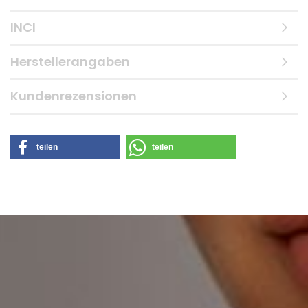
INCI
Herstellerangaben
Kundenrezensionen
teilen
teilen