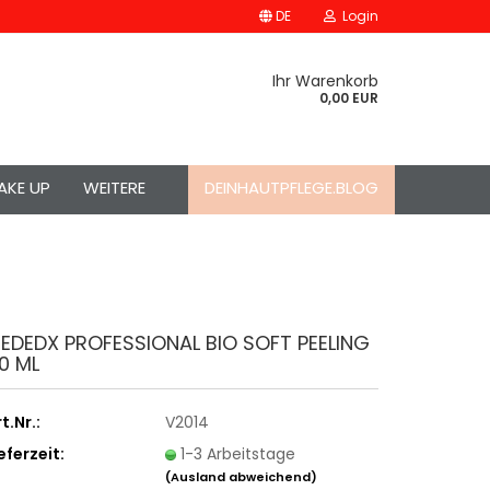
DE
Login
Ihr Warenkorb
0,00 EUR
AKE UP
WEITERE
DEINHAUTPFLEGE.BLOG
EDEDX PROFESSIONAL BIO SOFT PEELING
0 ML
t.Nr.:
V2014
eferzeit:
1-3 Arbeitstage
(Ausland abweichend)