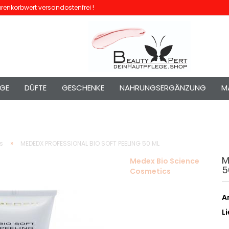
enkorbwert versandostenfrei !
EGE
DÜFTE
GESCHENKE
NAHRUNGSERGÄNZUNG
M
»
s
MEDEDX PROFESSIONAL BIO SOFT PEELING 50 ML
M
Medex Bio Science
5
Cosmetics
Ar
Li