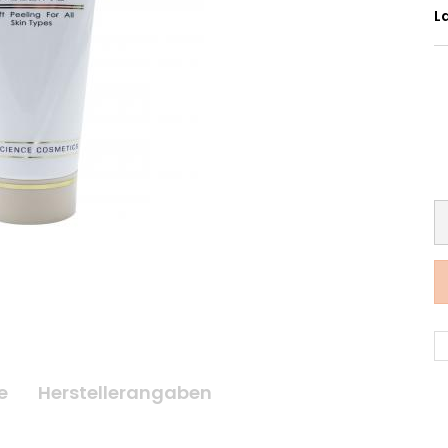
L
e
Herstellerangaben