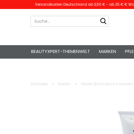
Versandkosten Deutschland ab 3,50 € - ab 25 € € War
Suche...
BEAUTYXPERT-THEMENWELT
MARKEN
PFL
»
»
Startseite
Marken
Medex Bio Science Cosmetic