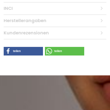
INCI
Herstellerangaben
Kundenrezensionen
teilen
teilen