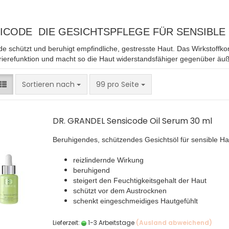
ICODE DIE GESICHTSPFLEGE FÜR SENSIBLE
e schützt und beruhigt empfindliche, gestresste Haut. Das Wirkstoffko
ierefunktion und macht so die Haut widerstandsfähiger gegenüber äuß
Sortieren nach
pro Seite
Sortieren nach
99 pro Seite
DR. GRANDEL Sensicode Oil Serum 30 ml
Beruhigendes, schützendes Gesichtsöl für sensible Ha
reizlindernde Wirkung
beruhigend
steigert den Feuchtigkeitsgehalt der Haut
schützt vor dem Austrocknen
schenkt eingeschmeidiges Hautgefühlt
Lieferzeit:
1-3 Arbeitstage
(Ausland abweichend)