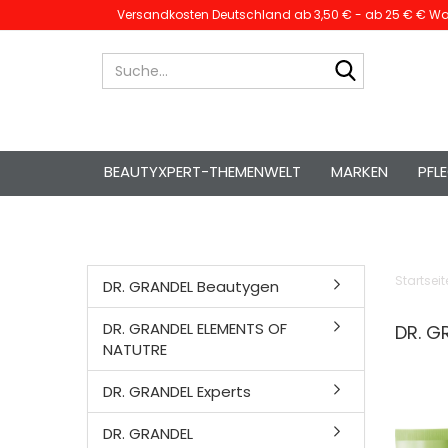
Versandkosten Deutschland ab 3,50 € - ab 25 € € War
Suche...
BEAUTYXPERT-THEMENWELT
MARKEN
PFL
Startseit
DR. GRANDEL Beautygen
DR. GRANDEL ELEMENTS OF
DR. G
NATUTRE
DR. GRANDEL Experts
DR. GRANDEL