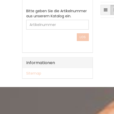
BITTE
Bitte geben Sie die Artikelnummer
GEBEN
aus unserem Katalog ein.
SIE
DIE
ARTIKELNUMMER
AUS
LOS
UNSEREM
KATALOG
EIN.
Informationen
Sitemap