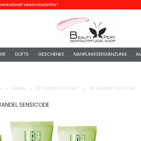
enkorbwert versandostenfrei !
EGE
DÜFTE
GESCHENKE
NAHRUNGSERGÄNZUNG
M
»
»
»
e
Marken
DR. GRANDEL Kosmetik
DR. GRANDEL SENSICODE
RANDEL SENSICODE