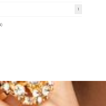
1
4
)