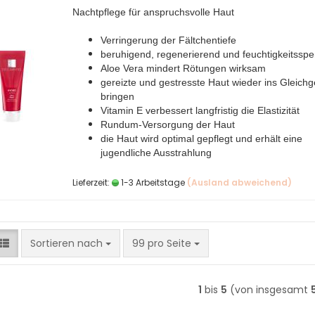
Nachtpflege für anspruchsvolle Haut
Verringerung der Fältchentiefe
beruhigend, regenerierend und feuchtigkeitssp
Aloe Vera mindert Rötungen wirksam
gereizte und gestresste Haut wieder ins Gleichg
bringen
Vitamin E verbessert langfristig die Elastizität
Rundum-Versorgung der Haut
die Haut wird optimal gepflegt und erhält eine
jugendliche Ausstrahlung
Lieferzeit:
1-3 Arbeitstage
(Ausland abweichend)
Sortieren nach
pro Seite
Sortieren nach
99 pro Seite
1
bis
5
(von insgesamt