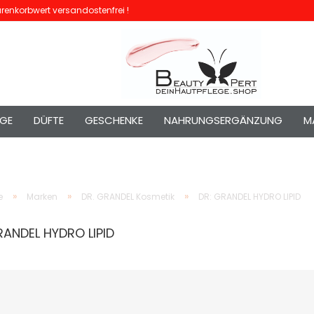
enkorbwert versandostenfrei !
EGE
DÜFTE
GESCHENKE
NAHRUNGSERGÄNZUNG
M
»
»
»
e
Marken
DR. GRANDEL Kosmetik
DR: GRANDEL HYDRO LIPID
RANDEL HYDRO LIPID