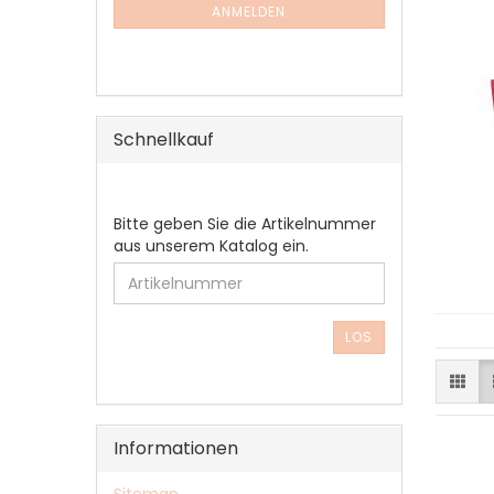
ANMELDUNG
ANMELDEN
Schnellkauf
BITTE
Bitte geben Sie die Artikelnummer
GEBEN
aus unserem Katalog ein.
SIE
DIE
ARTIKELNUMMER
AUS
LOS
UNSEREM
KATALOG
EIN.
Informationen