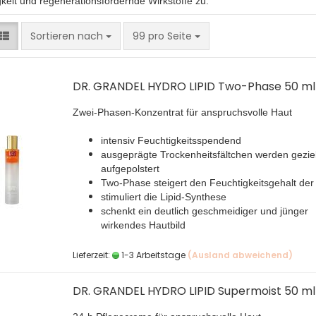
keit und regenerationsfördernde Wirkstoffe zu.
Sortieren nach
pro Seite
Sortieren nach
99 pro Seite
DR. GRANDEL HYDRO LIPID Two-Phase 50 ml
Zwei-Phasen-Konzentrat für anspruchsvolle Haut
intensiv Feuchtigkeitsspendend
ausgeprägte Trockenheitsfältchen werden geziel
aufgepolstert
Two-Phase steigert den Feuchtigkeitsgehalt der
stimuliert die Lipid-Synthese
schenkt ein deutlich geschmeidiger und jünger
wirkendes Hautbild
Lieferzeit:
1-3 Arbeitstage
(Ausland abweichend)
DR. GRANDEL HYDRO LIPID Supermoist 50 ml