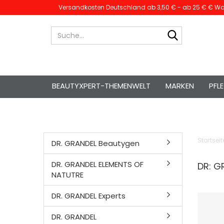
Versandkosten Deutschland ab 3,50 € - ab 25 € € War
Suche...
BEAUTYXPERT-THEMENWELT
MARKEN
PFL
Startseit
DR. GRANDEL Beautygen
DR. GRANDEL ELEMENTS OF
DR: G
NATUTRE
DR. GRANDEL Experts
DR. GRANDEL