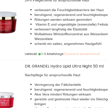
24-h Pflegecreme für anspruchsvolle Haut
verbessert die Feuchtigkeitsbarriere der Haut
beruhigend, regenerierend und feuchtigkeitssp
Rötungen werden wirksam gemindert
Vitamin E und ungesättigte (essenzielle) Fetts
verbessert langfristig die Elastizität
Multiaktives Wirkstoffkonzentrat aus Weizenke
Weizenkleie
schenkt ein sattes, angenehmes Hautgefühl
Lieferzeit:
1-3 Arbeitstage
(Ausland abweichend)
DR. GRANDEL Hydro Lipid Ultra Night 50 ml
Nachtpflege für anspruchsvolle Haut
Verringerung der Fältchentiefe
beruhigend, regenerierend und feuchtigkeitssp
Aloe Vera mindert Rötungen wirksam
gereizte und gestresste Haut wieder ins Gleichg
bringen