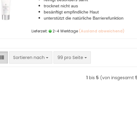
trocknet nicht aus
besänftigt empfindliche Haut
unterstützt die natürliche Barrierefunktion
Lieferzeit:
2-4 Werktage
(Ausland abweichend)
Sortieren nach
pro Seite
Sortieren nach
99 pro Seite
1
bis
5
(von insgesamt