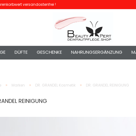
enkorbwert versandostenfrei !
EGE
DÜFTE
GESCHENKE
NAHRUNGSERGÄNZUNG
M
»
»
»
e
Marken
DR. GRANDEL Kosmetik
DR. GRANDEL REINIGUNG
RANDEL REINIGUNG