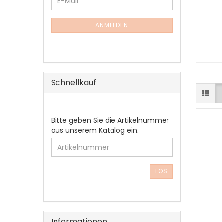
E-
ZUR
Mail
NEWSLETTER-
ANMELDUNG
ANMELDEN
Schnellkauf
BITTE
Bitte geben Sie die Artikelnummer
GEBEN
aus unserem Katalog ein.
SIE
DIE
ARTIKELNUMMER
AUS
LOS
UNSEREM
KATALOG
EIN.
Informationen