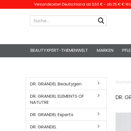
Versandkosten Deutschland ab 3,50 € - ab 25 € € War
Suche...
BEAUTYXPERT-THEMENWELT
MARKEN
PFL
Startseit
DR. GRANDEL Beautygen
DR. GRANDEL ELEMENTS OF
DR. G
NATUTRE
DR. GRANDEL Experts
DR. GRANDEL