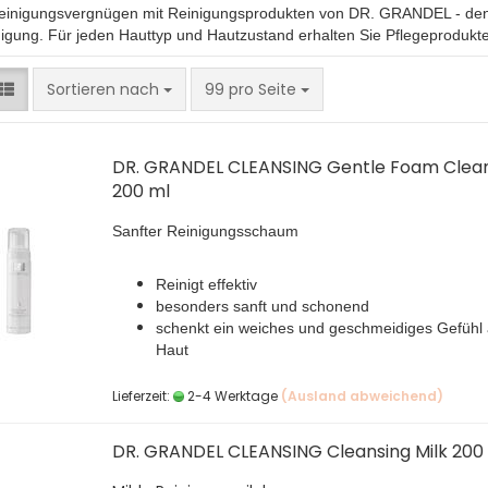
einigungsvergnügen mit Reinigungsprodukten von DR. GRANDEL - denn
igung. Für jeden Hauttyp und Hautzustand erhalten Sie Pflegeprodukte 
Sortieren nach
pro Seite
Sortieren nach
99 pro Seite
DR. GRANDEL CLEANSING Gentle Foam Clea
200 ml
Sanfter Reinigungsschaum
Reinigt effektiv
besonders sanft und schonend
schenkt ein weiches und geschmeidiges Gefühl 
Haut
Lieferzeit:
2-4 Werktage
(Ausland abweichend)
DR. GRANDEL CLEANSING Cleansing Milk 200