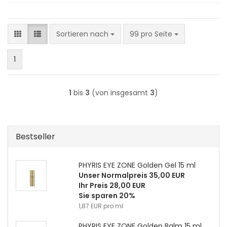
Sortieren nach
pro Seite
Sortieren nach
99 pro Seite
1
1
bis
3
(von insgesamt
3
)
Bestseller
PHYRIS EYE ZONE Golden Gel 15 ml
Unser Normalpreis 35,00 EUR
Ihr Preis 28,00 EUR
Sie sparen 20%
1,87 EUR pro ml
PHYRIS EYE ZONE Golden Balm 15 ml