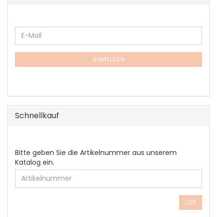
WEITER
E-
ZUR
Mail
NEWSLETTER-
ANMELDUNG
ANMELDEN
Schnellkauf
BITTE
Bitte geben Sie die Artikelnummer aus unserem
GEBEN
Katalog ein.
SIE
DIE
ARTIKELNUMMER
AUS
LOS
UNSEREM