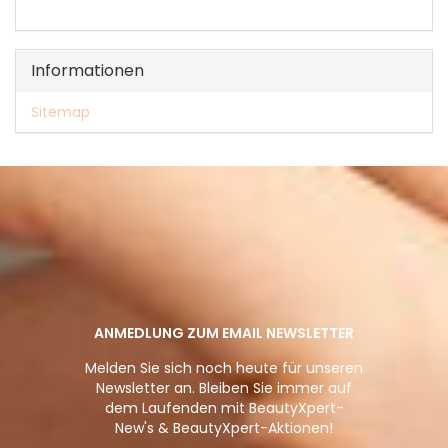
KATALOG
EIN.
Informationen
Sitemap
ANMEDLUNG ZUM EMAIL NEWSLETTER
Melden Sie sich noch heute für unseren
Newsletter an. Bleiben Sie immer auf
dem Laufenden mit BeautyXpert-
New's & BeautyXpert-Aktionen!