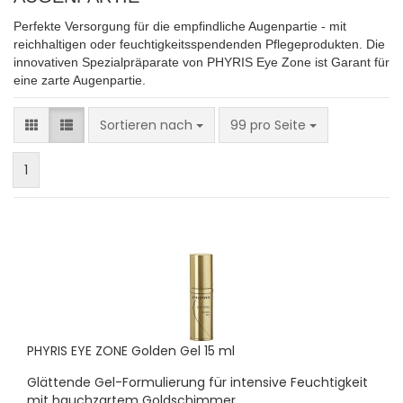
Perfekte Versorgung für die empfindliche Augenpartie - mit
reichhaltigen oder feuchtigkeitsspendenden Pflegeprodukten. Die
innovativen Spezialpräparate von PHYRIS Eye Zone ist Garant für
eine zarte Augenpartie.
Sortieren nach
pro Seite
Sortieren nach
99 pro Seite
1
PHYRIS EYE ZONE Golden Gel 15 ml
Glättende Gel-Formulierung für intensive Feuchtigkeit
mit hauchzartem Goldschimmer