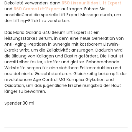
Dekolleté verwenden, dann
650 Lisseur Rides Lift'Expert
und
660 Creme Lift'Expert
auftragen. Führen Sie
anschließend die spezielle Lift'Expert Massage durch, um
den Lifting-Effekt zu verstärken.
Das Maria Galland 640 Sérum Lift'Expert ist ein
leistungsstarkes Serum, in dem eine neue Generation von
Anti-Aging-Peptiden in Synergie mit kostbarem Eiswein-
Extrakt wirkt, um die Zellaktivität anzuregen. Dadurch wird
die Bildung von Kollagen und Elastin gefördert. Die Haut ist
unmittelbar fester, straffer und glatter. Bahnbrechende
Wirkstoffe sorgen für eine sichtbare Faltenreduktion und
neu definierte Gesichtskonturen. Gleichzeitig bekämpft der
revolutionäre Age Control MG Komplex Glykation und
Oxidation, um das jugendliche Erscheinungsbild der Haut
länger zu bewahren.
Spender 30 ml