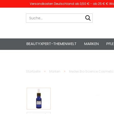
Versandkosten Deutschland ab 3,50 € - ab 25 € € War
Suche...
BEAUTYXPERT-THEMENWELT
MARKEN
PFL
»
»
Startseite
Marken
Medex Bio Science Cosmetic