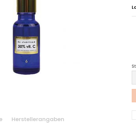
L
St
S
e
Herstellerangaben