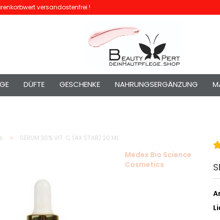
enkorbwert versandostenfrei !
EGE
DÜFTE
GESCHENKE
NAHRUNGSERGÄNZUNG
M
»
s
SERUM 30% VIT. C (4X STAB) 20 ML
Medex Bio Science
Cosmetics
S
Ar
Li