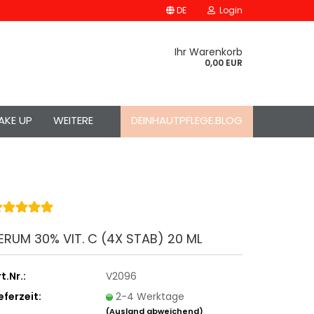
DE
Login
Ihr Warenkorb
0,00 EUR
AKE UP
WEITERE
DEINHAUTPFLEGE.BLOG
ERUM 30% VIT. C (4X STAB) 20 ML
t.Nr.:
V2096
eferzeit:
2-4 Werktage
(Ausland abweichend)