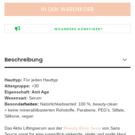
WOANDERS GÜNSTIGER?
Beschreibung
Hauttyp:
Für jeden Hauttyp
Altergruppe:
+30
Eigenschaft:
Anti Age
Wesensart:
Serum
Besond
erheiten:
Natürlichkeitsanteil: 100 %, beauty-clean
=
keine mineralölbasierten Rohstoffe, Parabene, PEG's, Silfate,
Silikone, vegan
Das Aktiv Liftingserum aus der
Beauty Elixir Serie
von Sans
Soucis sorgt für eine jugendlich wirkende, glatte und pralle Haut.