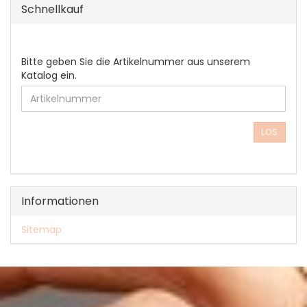
Schnellkauf
BITTE
Bitte geben Sie die Artikelnummer aus unserem
GEBEN
Katalog ein.
SIE
DIE
ARTIKELNUMMER
AUS
LOS
UNSEREM
KATALOG
EIN.
Informationen
Sitemap