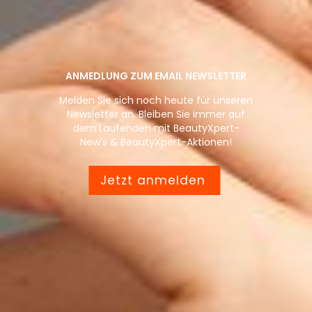
ANMEDLUNG ZUM EMAIL NEWSLETTER
Melden Sie sich noch heute für unseren
Newsletter an. Bleiben Sie immer auf
dem Laufenden mit BeautyXpert-
New's & BeautyXpert-Aktionen!
Jetzt anmelden