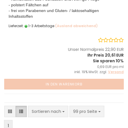
- polstert Fältchen auf
- frei von Parabenen und Gluten- / laktosehaltigen
Inhaltsstoffen
Lieferzeit:
1-3 Arbeitstage
(Ausland abweichend)
Unser Normalpreis 22,90 EUR
Ihr Preis 20,61 EUR
Sie sparen 10%
0,69 EUR pro ml
inkl. 19% MwSt. zzgl.
Versand
IN DEN WARENKORB
Sortieren nach
pro Seite
Sortieren nach
99 pro Seite
1