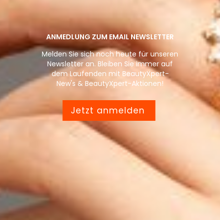
ANMEDLUNG ZUM EMAIL NEWSLETTER
Melden Sie sich noch heute für unseren
Newsletter an. Bleiben Sie immer auf
dem Laufenden mit BeautyXpert-
New's & BeautyXpert-Aktionen!
Jetzt anmelden