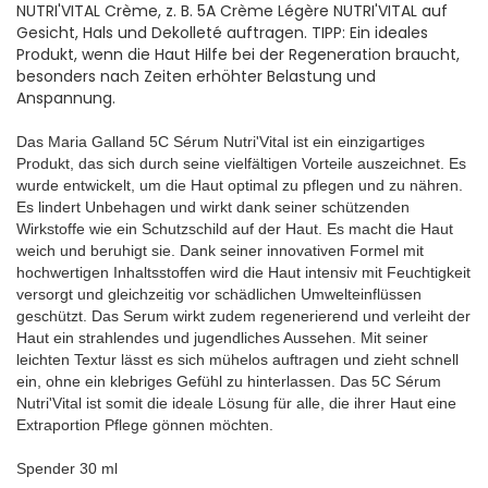
NUTRI'VITAL Crème, z. B. 5A Crème Légère NUTRI'VITAL auf
Gesicht, Hals und Dekolleté auftragen. TIPP: Ein ideales
Produkt, wenn die Haut Hilfe bei der Regeneration braucht,
besonders nach Zeiten erhöhter Belastung und
Anspannung.
Das Maria Galland 5C Sérum Nutri'Vital ist ein einzigartiges
Produkt, das sich durch seine vielfältigen Vorteile auszeichnet. Es
wurde entwickelt, um die Haut optimal zu pflegen und zu nähren.
Es lindert Unbehagen und wirkt dank seiner schützenden
Wirkstoffe wie ein Schutzschild auf der Haut. Es macht die Haut
weich und beruhigt sie. Dank seiner innovativen Formel mit
hochwertigen Inhaltsstoffen wird die Haut intensiv mit Feuchtigkeit
versorgt und gleichzeitig vor schädlichen Umwelteinflüssen
geschützt. Das Serum wirkt zudem regenerierend und verleiht der
Haut ein strahlendes und jugendliches Aussehen. Mit seiner
leichten Textur lässt es sich mühelos auftragen und zieht schnell
ein, ohne ein klebriges Gefühl zu hinterlassen. Das 5C Sérum
Nutri'Vital ist somit die ideale Lösung für alle, die ihrer Haut eine
Extraportion Pflege gönnen möchten.
Spender 30 ml