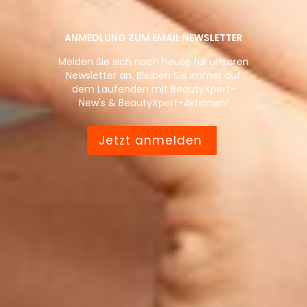
ANMEDLUNG ZUM EMAIL NEWSLETTER
Melden Sie sich noch heute für unseren
Newsletter an. Bleiben Sie immer auf
dem Laufenden mit BeautyXpert-
New's & BeautyXpert-Aktionen!
Jetzt anmelden