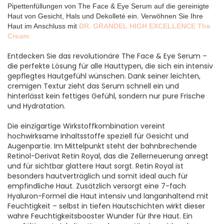
Pipettenfüllungen von The Face & Eye Serum auf die gereinigte
Haut von Gesicht, Hals und Dekolleté ein. Verwöhnen Sie Ihre
Haut im Anschluss mit
DR. GRANDEL HIGH EXCELLENCE The
Cream
Entdecken Sie das revolutionäre The Face & Eye Serum –
die perfekte Lösung für alle Hauttypen, die sich ein intensiv
gepflegtes Hautgefühl wünschen. Dank seiner leichten,
cremigen Textur zieht das Serum schnell ein und
hinterlässt kein fettiges Gefühl, sondern nur pure Frische
und Hydratation.
Die einzigartige Wirkstoffkombination vereint
hochwirksame Inhaltsstoffe speziell für Gesicht und
Augenpartie. Im Mittelpunkt steht der bahnbrechende
Retinol-Derivat Retin Royal, das die Zellerneuerung anregt
und für sichtbar glattere Haut sorgt. Retin Royal ist
besonders hautverträglich und somit ideal auch für
empfindliche Haut. Zusätzlich versorgt eine 7-fach
Hyaluron-Formel die Haut intensiv und langanhaltend mit
Feuchtigkeit – selbst in tiefen Hautschichten wirkt dieser
wahre Feuchtigkeitsbooster Wunder für Ihre Haut. Ein