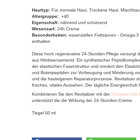
Hauttyp:
Für normale Haut, Trockene Haut, Mischhau
Altergruppe:
+40
Eigenschaft:
nährend und schützend
Wesensart:
24h Creme
Besonderheiten:
essenziellen Fettsäuren - Omega-3
enthalten
Diese hoch regenerative 24-Stunden-Pflege versorgt 
aus Himbeersamenöl. Ein synthetischer Peptidkomplex
der elastischen Faserstruktur und mindert den Elastiz
und Botenpeptiden zur Vorbeugung und Minderung von 
und die hauteigenen Reparaturprozesse. Revitalizer str
frisches, vitales Aussehen. Der tägliche Energieschub 
Kombinieren Sie den Revitalizer mit der
Contour Lift
unterstützt die die Wirkung der 24-Stunden-Creme.
Tiegel 50 ml