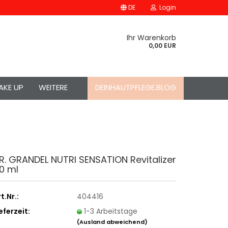
DE
Login
Ihr Warenkorb
0,00 EUR
AKE UP
WEITERE
DEINHAUTPFLEGE.BLOG
R. GRANDEL NUTRI SENSATION Revitalizer
0 ml
t.Nr.:
404416
eferzeit:
1-3 Arbeitstage
(Ausland abweichend)