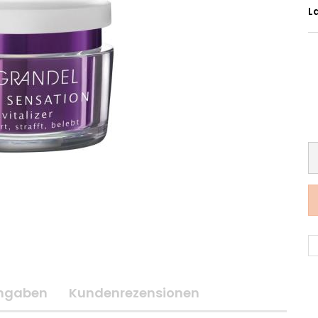
L
angaben
Kundenrezensionen