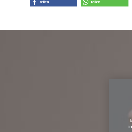
teilen
teilen
i