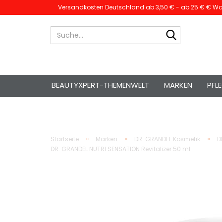
Versandkosten Deutschland ab 3,50 € - ab 25 € € War
Suche...
BEAUTYXPERT-THEMENWELT
MARKEN
PFL
»
»
»
Startseite
Marken
DR. GRANDEL Kosmetik
D
DR. GRANDEL NUTRI SENSATION Revitalizer 50 ml