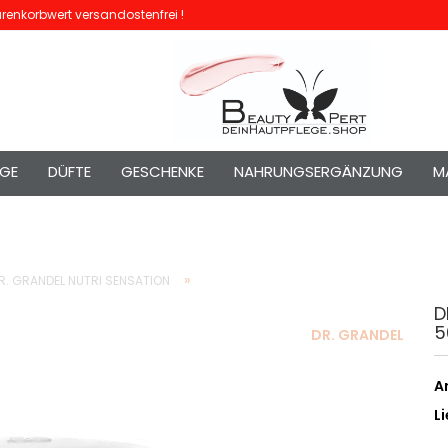
enkorbwert versandostenfrei !
EGE
DÜFTE
GESCHENKE
NAHRUNGSERGÄNZUNG
M
»
R. GRANDEL NUTRI SENSATION
D
5
DR. GRANDEL
Ar
Li