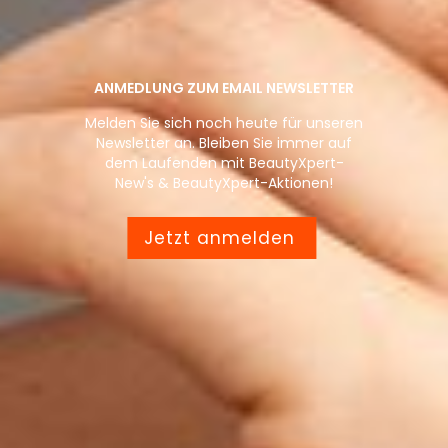
ANMEDLUNG ZUM EMAIL NEWSLETTER
Melden Sie sich noch heute für unseren
Newsletter an. Bleiben Sie immer auf
dem Laufenden mit BeautyXpert-
New's & BeautyXpert-Aktionen!
Jetzt anmelden