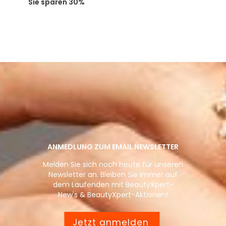
Sie sparen 30%
ANMEDLUNG ZUM EMAIL NEWSLETTER
Melden Sie sich noch heute für unseren
Newsletter an. Bleiben Sie immer auf
dem Laufenden mit BeautyXpert-
New's & BeautyXpert-Aktionen!
Jetzt anmelden