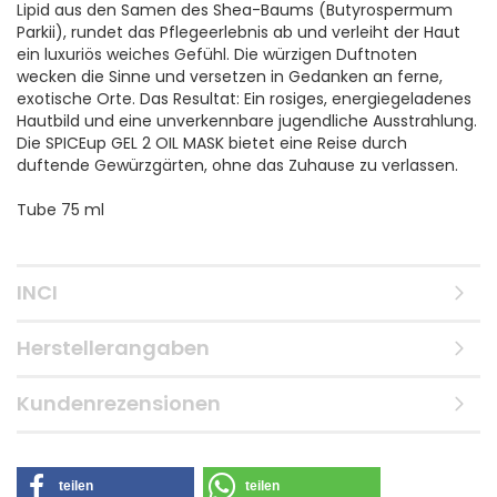
Lipid aus den Samen des Shea-Baums (Butyrospermum
Parkii), rundet das Pflegeerlebnis ab und verleiht der Haut
ein luxuriös weiches Gefühl. Die würzigen Duftnoten
wecken die Sinne und versetzen in Gedanken an ferne,
exotische Orte. Das Resultat: Ein rosiges, energiegeladenes
Hautbild und eine unverkennbare jugendliche Ausstrahlung.
Die SPICEup GEL 2 OIL MASK bietet eine Reise durch
duftende Gewürzgärten, ohne das Zuhause zu verlassen.
Tube 75 ml
INCI
Herstellerangaben
Kundenrezensionen
teilen
teilen