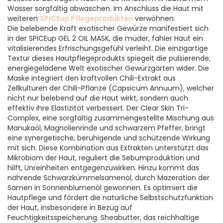
Wasser sorgfältig abwaschen. Im Anschluss die Haut mit
weiteren
SPICEup Pflegeprodukten
verwöhnen.
Die belebende Kraft exotischer Gewürze manifestiert sich
in der SPICEup GEL 2 OIL MASK, die müder, fahler Haut ein
vitalisierendes Erfrischungsgefühl verleiht. Die einzigartige
Textur dieses Hautpflegeprodukts spiegelt die pulsierende,
energiegeladene Welt exotischer Gewürzgärten wider. Die
Maske integriert den kraftvollen Chili-Extrakt aus
Zellkulturen der Chili-Pflanze (Capsicum Annuum), welcher
nicht nur belebend auf die Haut wirkt, sondern auch
effektiv ihre Elastizität verbessert. Der Clear Skin Tri-
Complex, eine sorgfältig zusammengestellte Mischung aus
Manukaöl, Magnolienrinde und schwarzem Pfeffer, bringt
eine synergetische, beruhigende und schützende Wirkung
mit sich. Diese Kombination aus Extrakten unterstützt das
Mikrobiom der Haut, reguliert die Sebumproduktion und
hilft, Unreinheiten entgegenzuwirken. Hinzu kommt das
nährende Schwarzkümmelsamenöl, durch Mazeration der
Samen in Sonnenblumenöl gewonnen. Es optimiert die
Hautpflege und fördert die natürliche Selbstschutzfunktion
der Haut, insbesondere in Bezug auf
Feuchtigkeitsspeicherung. Sheabutter, das reichhaltige