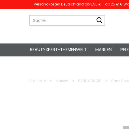
Versandkosten Deutschland ab 3,50 € - ab 25 € € War
Suche...
BEAUTYXPERT-THEMENWELT
MARKEN
PFL
»
»
»
Startseite
Marken
SANS SOUCIS
Sans Souc