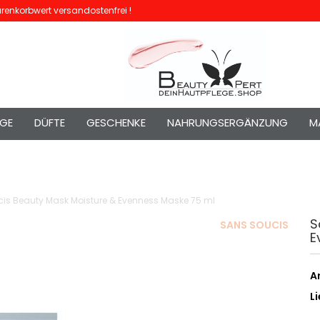
enkorbwert versandostenfrei !
EGE
DÜFTE
GESCHENKE
NAHRUNGSERGÄNZUNG
M
is Beauty Mask Moisture & Evenness Maske 75 ml
S
SANS SOUCIS
E
Ar
Li