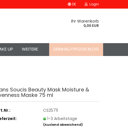
DE
Login
Ihr Warenkorb
0,00 EUR
AKE UP
WEITERE
DEINHAUTPFLEGE.BLOG
ans Soucis Beauty Mask Moisture &
venness Maske 75 ml
t.Nr.:
CS25711
eferzeit:
1-3 Arbeitstage
(Ausland abweichend)