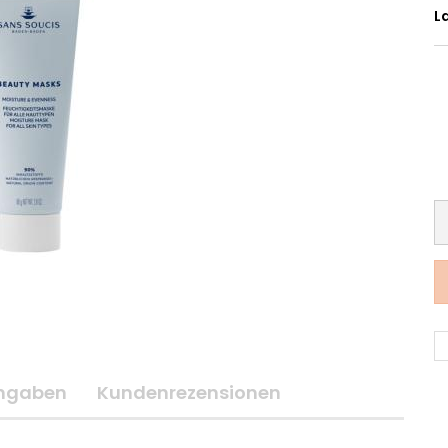
L
angaben
Kundenrezensionen