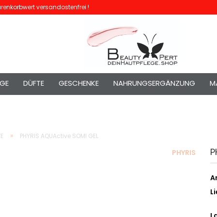
enkorbwert versandostenfrei !
EGE
DÜFTE
GESCHENKE
NAHRUNGSERGÄNZUNG
M
»
VE
PHYRIS AQUActive SOMI GEL
P
PHYRIS
Ar
Li
L