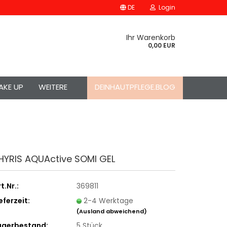
DE
Login
Ihr Warenkorb
0,00 EUR
AKE UP
WEITERE
DEINHAUTPFLEGE.BLOG
HYRIS AQUActive SOMI GEL
t.Nr.:
369811
eferzeit:
2-4 Werktage
(Ausland abweichend)
agerbestand:
5
Stück