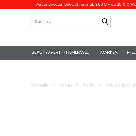
Versandkosten Deutschland ab 3,50 € - ab 25 € € War
Suche...
BEAUTYXPERT-THEMENWELT
MARKEN
PFL
»
»
»
Startseite
Marken
PHYRIS
PHYRIS AQUACTI