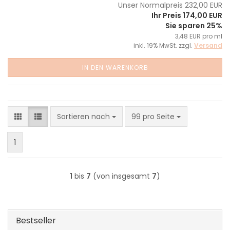
Unser Normalpreis 232,00 EUR
Ihr Preis 174,00 EUR
Sie sparen 25%
3,48 EUR pro ml
inkl. 19% MwSt. zzgl.
Versand
IN DEN WARENKORB
Sortieren nach
pro Seite
Sortieren nach
99 pro Seite
1
1
bis
7
(von insgesamt
7
)
Bestseller