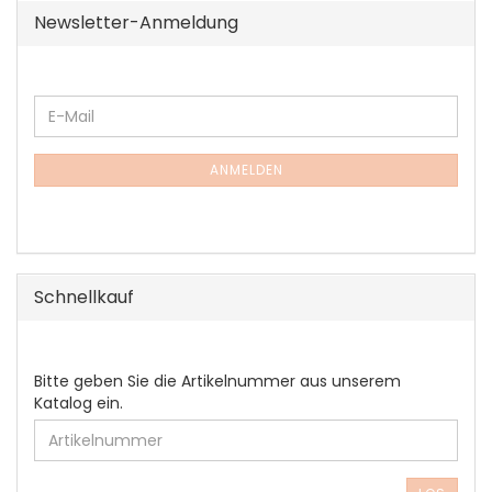
Newsletter-Anmeldung
WEITER
E-
ZUR
Mail
NEWSLETTER-
ANMELDUNG
ANMELDEN
Schnellkauf
BITTE
Bitte geben Sie die Artikelnummer aus unserem
GEBEN
Katalog ein.
SIE
DIE
ARTIKELNUMMER
AUS