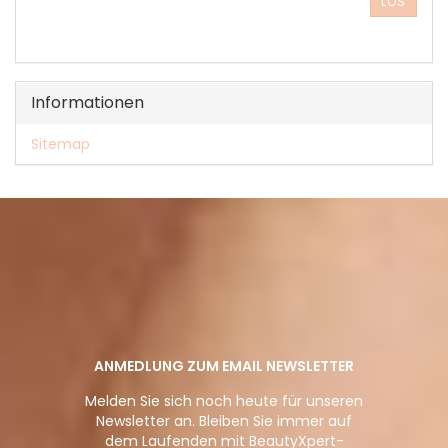
LOS
UNSEREM
KATALOG
EIN.
Informationen
Sitemap
ANMEDLUNG ZUM EMAIL NEWSLETTER
Melden Sie sich noch heute für unseren
Newsletter an. Bleiben Sie immer auf
dem Laufenden mit BeautyXpert-