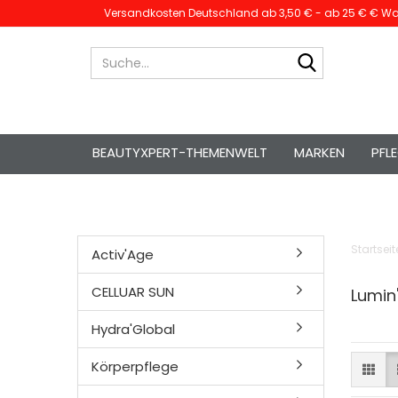
Versandkosten Deutschland ab 3,50 € - ab 25 € € War
Suche...
BEAUTYXPERT-THEMENWELT
MARKEN
PFL
Startseit
Activ'Age
CELLUAR SUN
Lumin'
Hydra'Global
Körperpflege