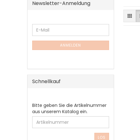
Newsletter-Anmeldung
WEITER
E-
ZUR
Mail
NEWSLETTER-
ANMELDUNG
ANMELDEN
Schnellkauf
BITTE
Bitte geben Sie die Artikelnummer
GEBEN
aus unserem Katalog ein.
SIE
DIE
ARTIKELNUMMER
AUS
LOS