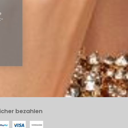
e
t-
icher bezahlen