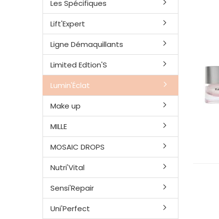
Les Spécifiques
Lift'Expert
Ligne Démaquillants
Limited Edtion'S
Lumin'Éclat
Make up
MILLE
MOSAIC DROPS
Nutri'Vital
Sensi'Repair
Uni'Perfect