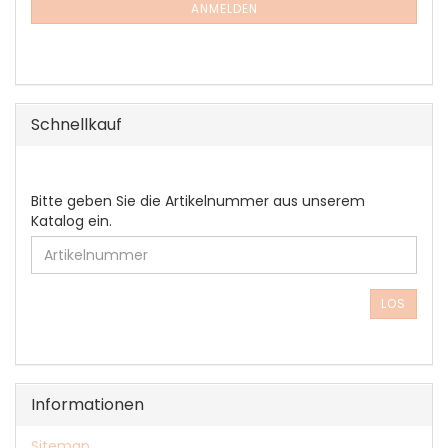
ANMELDUNG
ANMELDEN
Schnellkauf
BITTE
Bitte geben Sie die Artikelnummer aus unserem
GEBEN
Katalog ein.
SIE
DIE
ARTIKELNUMMER
AUS
LOS
UNSEREM
KATALOG
EIN.
Informationen
Sitemap