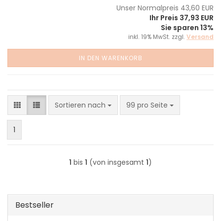
Unser Normalpreis 43,60 EUR
Ihr Preis 37,93 EUR
Sie sparen 13%
inkl. 19% MwSt. zzgl.
Versand
IN DEN WARENKORB
Sortieren nach
pro Seite
Sortieren nach
99 pro Seite
1
1
bis
1
(von insgesamt
1
)
Bestseller