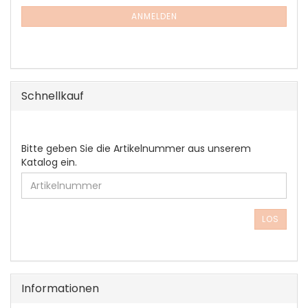
NEWSLETTER-
ANMELDUNG
ANMELDEN
Schnellkauf
BITTE
Bitte geben Sie die Artikelnummer aus unserem
GEBEN
Katalog ein.
SIE
DIE
ARTIKELNUMMER
AUS
LOS
UNSEREM
KATALOG
EIN.
Informationen