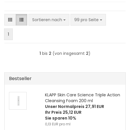
Sortieren nach
pro Seite
Sortieren nach
99 pro Seite
1
1
bis
2
(von insgesamt
2
)
Bestseller
KLAPP Skin Care Science Triple Action
Cleansing Foam 200 ml
Unser Normalpreis 27,91 EUR
Ihr Preis 25,12 EUR
Sie sparen 10%
0,13 EUR pro ml