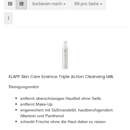
Sortieren nach
pro Seite
Sortieren nach
99 pro Seite
1
KLAPP Skin Care Science Triple Action Cleansing Milk
Reinigungsmilch
entfernt überschüssiges Hautfett ohne Seife.
entfernt Make-Up
engereichert mit Süßmandelöl, hautberuhigendem
Allantoin und Panthenol
schenkt Frische ohne die Haut dabei zu reizen