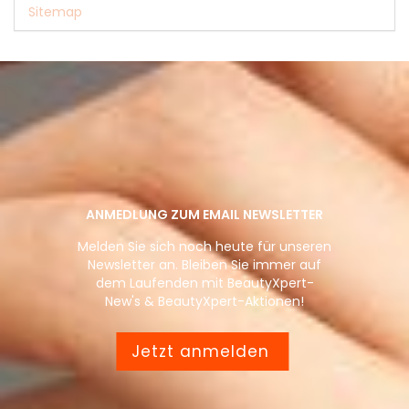
Sitemap
ANMEDLUNG ZUM EMAIL NEWSLETTER
Melden Sie sich noch heute für unseren
Newsletter an. Bleiben Sie immer auf
dem Laufenden mit BeautyXpert-
New's & BeautyXpert-Aktionen!
Jetzt anmelden