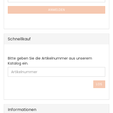
ZUR
Mail
NEWSLETTER-
ANMELDUNG
ANMELDEN
Schnellkauf
BITTE
Bitte geben Sie die Artikelnummer aus unserem
GEBEN
Katalog ein.
SIE
DIE
ARTIKELNUMMER
AUS
LOS
UNSEREM
KATALOG
EIN.
Informationen