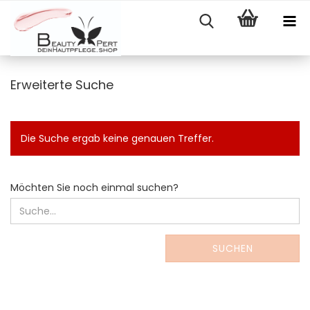
Erweiterte Suche
Die Suche ergab keine genauen Treffer.
MÖCHTEN
Möchten Sie noch einmal suchen?
SIE
NOCH
EINMAL
SUCHEN?
SUCHEN