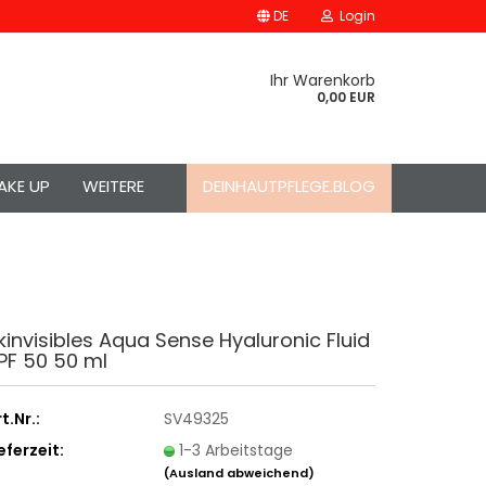
DE
Login
Ihr Warenkorb
0,00 EUR
AKE UP
WEITERE
DEINHAUTPFLEGE.BLOG
kinvisibles Aqua Sense Hyaluronic Fluid
PF 50 50 ml
t.Nr.:
SV49325
eferzeit:
1-3 Arbeitstage
(Ausland abweichend)