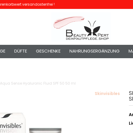
enkorbwert versandostenfrei !
EGE
DÜFTE
GESCHENKE
NAHRUNGSERGÄNZUNG
M
s Aqua Sense Hyaluronic Fluid SPF 50 50 ml
S
Skinvisibles
S
Ar
Li