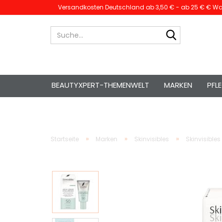
Versandkosten Deutschland ab 3,50 € - ab 25 € € War
Suche...
BEAUTYXPERT-THEMENWELT
MARKEN
PFL
»
»
»
Startseite
Marken
Skinvisibles
Skinvisible