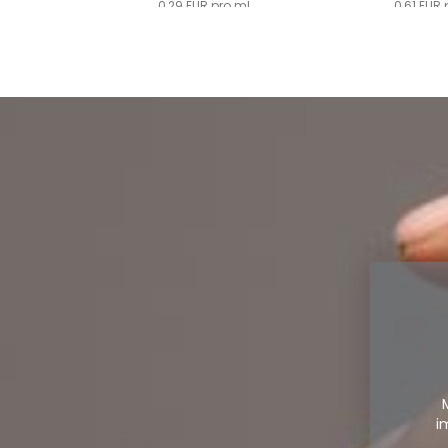
0,29 EUR pro ml
0,61 EUR 
i