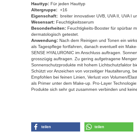
Hauttyp:
Für jeden Hauttyp
Altergruppe:
+16
Eigenschaft:
breiter innovativer UVB, UVA II, UVA I u
Wesensart:
Feuchtigkeitsserum
Besonderheiten:
Feuchtigkeits-Booster für spürbar m
dermatologisch getestet.
​Anwendung:
Nach dem Reinigen und Tonen ein wi
als Tagespflege fortfahren, danach eventuell ein Ma
SENSE HYALURONIC im Anschluss auftragen. Sonnensc
grosszügig auftragen. Zu gering aufgetragene Mengen
Sonnenschutzprodukte mit hohem Lichtschutzfaktor bie
Schützt vor Anzeichen von vorzeitiger Hautalterung, b
Empfohlen bei feinen Linien, Verlust von Volumen/Elasti
als Primer unter dem Make-up. Pro-Layer Technologie: s
Produkte sich sehr gut zusammen verbinden und keinen
teilen
teilen