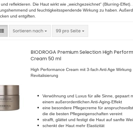
und reflektieren. Die Haut wirkt wie „weichgezeichnet“ (Blurring-Effet)
ungshemmend und feuchtigkeitsspendende Wirkung zu haben. Außerdem
cken und entgiften.
Sortieren nach
pro Seite
Sortieren nach
99 pro Seite
BIODROGA Premium Selection High Perfor
Cream 50 ml
High Performance Cream mit 3-fach Anti Age Wirkung 
Revitalisierung
Verwöhnung und Luxus für alle Sinne, gepaart m
einem außerordentlichen Anti-Aging-Effekt
eine besondere Pflegecreme für anspruchsvolls
die die besten Pflegeeigenschaften vereint
strafft, glättet und festigt die Haut auf sanfte We
schenkt der Haut mehr Elastizität