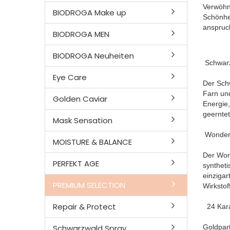
Verwöhnu
BIODROGA Make up
Schönhe
anspruch
BIODROGA MEN
BIODROGA Neuheiten
Schwar
Eye Care
Der Sch
Farn und
Golden Caviar
Energie,
geerntet
Mask Sensation
Wonder-
MOISTURE & BALANCE
Der Wond
PERFEKT AGE
syntheti
einzigar
PREMIUM SELECTION
Wirkstof
Repair & Protect
24 Kar
Schwarzwald Spray
Goldpart