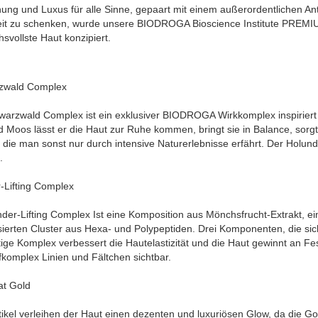
ng und Luxus für alle Sinne, gepaart mit einem außerordentlichen Ant
it zu schenken, wurde unsere BIODROGA Bioscience Institute PREM
svollste Haut konzipiert.
zwald Complex
warzwald Complex ist ein exklusiver BIODROGA Wirkkomplex inspiriert
 Moos lässt er die Haut zur Ruhe kommen, bringt sie in Balance, sorg
 die man sonst nur durch intensive Naturerlebnisse erfährt. Der Holund
.
Lifting Complex
er-Lifting Complex Ist eine Komposition aus Mönchsfrucht-Extrakt, e
sierten Cluster aus Hexa- und Polypeptiden. Drei Komponenten, die si
tige Komplex verbessert die Hautelastizität und die Haut gewinnt an Fe
fkomplex Linien und Fältchen sichtbar.
at Gold
ikel verleihen der Haut einen dezenten und luxuriösen Glow, da die Gol