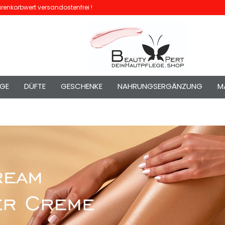
enkorbwert versandostenfrei !
EGE
DÜFTE
GESCHENKE
NAHRUNGSERGÄNZUNG
M