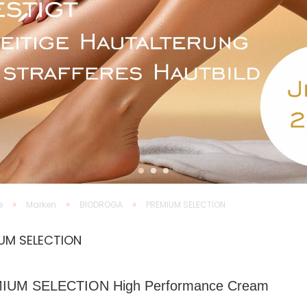
»
»
»
e
Marken
BIODROGA
PREMIUM SELECTION
UM SELECTION
IUM SELECTION High Performance Cream