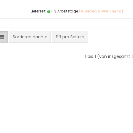
Lieferzeit:
1-3 Arbeitstage
(Ausland abweichend)
Sortieren nach
pro Seite
Sortieren nach
99 pro Seite
1
bis
1
(von insgesamt
1