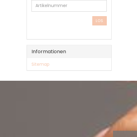
SIE
DIE
ARTIKELNUMMER
AUS
LOS
UNSEREM
KATALOG
EIN.
Informationen
Sitemap