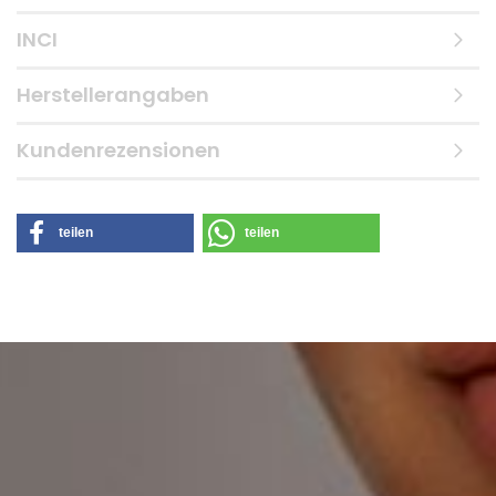
INCI
Herstellerangaben
Kundenrezensionen
teilen
teilen