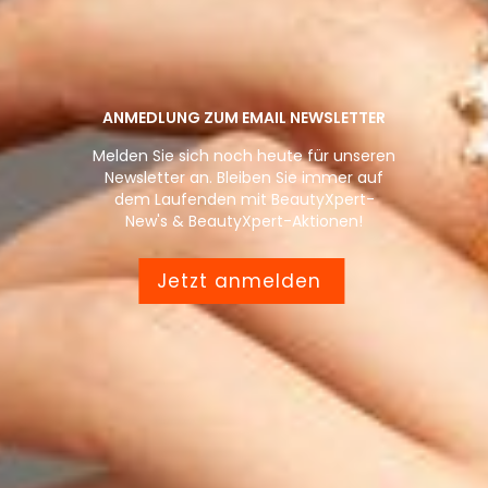
ANMEDLUNG ZUM EMAIL NEWSLETTER
Melden Sie sich noch heute für unseren
Newsletter an. Bleiben Sie immer auf
dem Laufenden mit BeautyXpert-
New's & BeautyXpert-Aktionen!
Jetzt anmelden