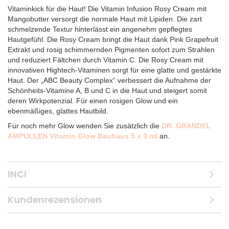
Vitaminkick für die Haut! Die Vitamin Infusion Rosy Cream mit
Mangobutter versorgt die normale Haut mit Lipiden. Die zart
schmelzende Textur hinterlässt ein angenehm gepflegtes
Hautgefühl. Die Rosy Cream bringt die Haut dank Pink Grapefruit
Extrakt und rosig schimmernden Pigmenten sofort zum Strahlen
und reduziert Fältchen durch Vitamin C. Die Rosy Cream mit
innovativen Hightech-Vitaminen sorgt für eine glatte und gestärkte
Haut. Der „ABC Beauty Complex“ verbessert die Aufnahme der
Schönheits-Vitamine A, B und C in die Haut und steigert somit
deren Wirkpotenzial. Für einen rosigen Glow und ein
ebenmäßiges, glattes Hautbild.
Für noch mehr Glow wenden Sie zusätzlich die
DR. GRANDEL
AMPULLEN Vitamin Glow Bauhaus 5 x 3 ml
an.
INCI
Kundenrezensionen