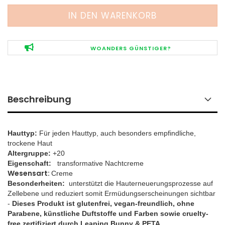
WOANDERS GÜNSTIGER?
Beschreibung
Hauttyp:
Für jeden Hauttyp, auch besonders empfindliche,
trockene Haut
Altergruppe:
+20
Eigenschaft:
transformative
Nachtcreme
Wesensart:
Creme
Besonderheiten:
unterstützt die Hauterneuerungsprozesse auf
Zellebene und reduziert somit Ermüdungserscheinungen sichtbar
-
Dieses Produkt ist glutenfrei, vegan-freundlich, ohne
Parabene, künstliche Duftstoffe und Farben sowie cruelty-
free zertifiziert durch Leaping Bunny & PETA.