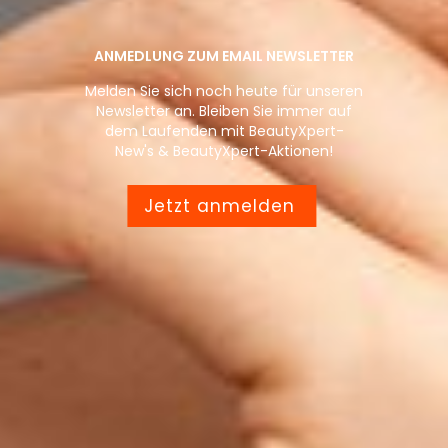
ANMEDLUNG ZUM EMAIL NEWSLETTER
Melden Sie sich noch heute für unseren
Newsletter an. Bleiben Sie immer auf
dem Laufenden mit BeautyXpert-
New's & BeautyXpert-Aktionen!
Jetzt anmelden