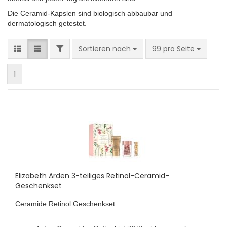
Die Ceramid-Kapslen sind biologisch abbaubar und
dermatologisch getestet.
FILTER
Sortieren nach
pro Seite
Sortieren nach
99 pro Seite
1
Elizabeth Arden 3-teiliges Retinol-Ceramid-
Geschenkset
Ceramide Retinol Geschenkset