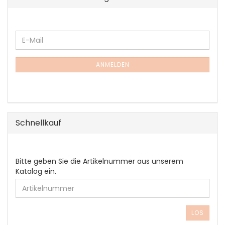
WEITER
E-
ZUR
Mail
NEWSLETTER-
ANMELDUNG
ANMELDEN
Schnellkauf
BITTE
Bitte geben Sie die Artikelnummer aus unserem
GEBEN
Katalog ein.
SIE
DIE
ARTIKELNUMMER
AUS
LOS
UNSEREM