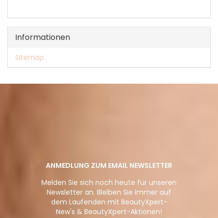
KATALOG
EIN.
Informationen
Sitemap
ANMEDLUNG ZUM EMAIL NEWSLETTER
Melden Sie sich noch heute für unseren
Newsletter an. Bleiben Sie immer auf
dem Laufenden mit BeautyXpert-
New's & BeautyXpert-Aktionen!