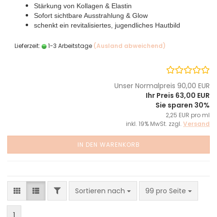
Stärkung von Kollagen & Elastin
Sofort sichtbare Ausstrahlung & Glow
schenkt ein revitalisiertes, jugendliches Hautbild
Lieferzeit:
1-3 Arbeitstage
(Ausland abweichend)
Unser Normalpreis 90,00 EUR
Ihr Preis 63,00 EUR
Sie sparen 30%
2,25 EUR pro ml
inkl. 19% MwSt. zzgl.
Versand
IN DEN WARENKORB
FILTER
Sortieren nach
pro Seite
Sortieren nach
99 pro Seite
1