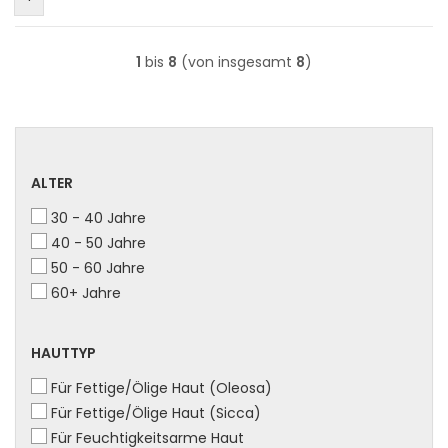
1
bis
8
(von insgesamt
8
)
ALTER
ALTER
30 - 40 Jahre
40 - 50 Jahre
50 - 60 Jahre
60+ Jahre
HAUTTYP
HAUTTYP
Für Fettige/Ölige Haut (Oleosa)
Für Fettige/Ölige Haut (Sicca)
Für Feuchtigkeitsarme Haut